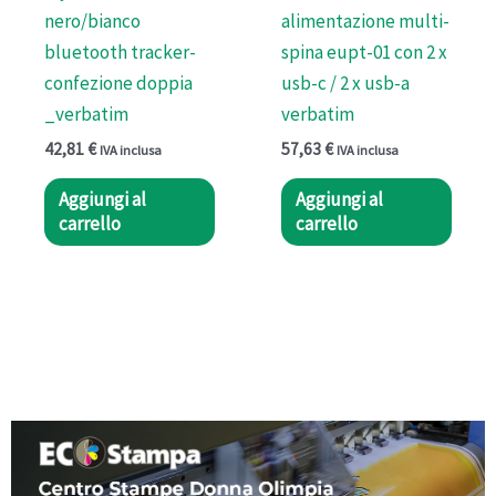
nero/bianco
alimentazione multi-
bluetooth tracker-
spina eupt-01 con 2 x
confezione doppia
usb-c / 2 x usb-a
_verbatim
verbatim
42,81
€
57,63
€
IVA inclusa
IVA inclusa
Aggiungi al
Aggiungi al
carrello
carrello