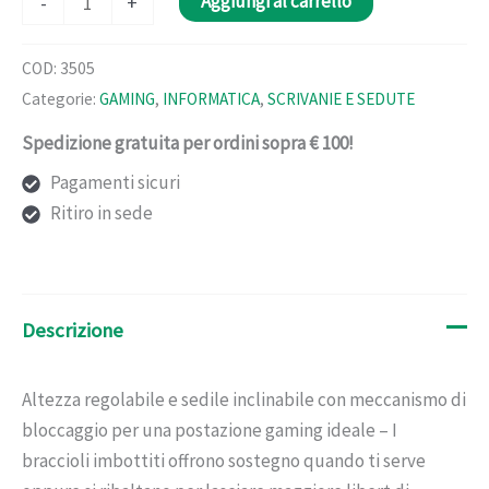
Aggiungi al carrello
-
+
gaming
gx703
COD:
3505
nero
Categorie:
GAMING
,
INFORMATICA
,
SCRIVANIE E SEDUTE
rye-
Spedizione gratuita per ordini sopra € 100!
trust
quantità
Pagamenti sicuri
Ritiro in sede
Descrizione
Altezza regolabile e sedile inclinabile con meccanismo di
bloccaggio per una postazione gaming ideale – I
braccioli imbottiti offrono sostegno quando ti serve