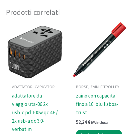
Pubblicato
N
Prodotti correlati
Pag. Catalogo
589
CodiceOD
99610
ADATTATORI-CARICATORI
BORSE, ZAINI E TROLLEY
adattatore da
zaino con capacita’
viaggio uta-06 2x
fino a 16′ blu lisboa-
usb-c pd 100w qc 4+ /
trust
2x usb-a qc 3.0-
52,24
€
IVA inclusa
verbatim