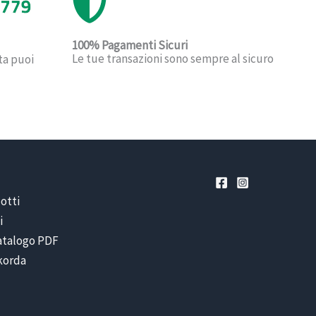
100% Pagamenti Sicuri
Le tue transazioni sono sempre al sicuro
ta puoi
otti
i
catalogo PDF
ikorda