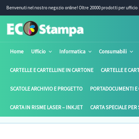
Vai
Benvenuti nel nostro negozio online! O
ltre 20000 prodotti per ufficio 
al
contenuto
Home
Ufficio
Informatica
Consumabili
CARTELLE E CARTELLINE IN CARTONE
CARTELLE E CART
SCATOLE ARCHIVIO E PROGETTO
PORTADOCUMENTI E 
CARTA IN RISME LASER – INKJET
CARTA SPECIALE PER