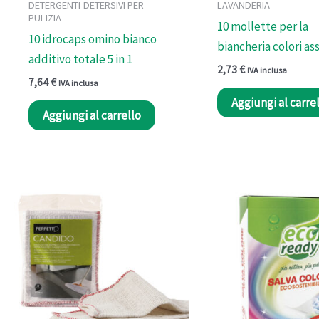
DETERGENTI-DETERSIVI PER
LAVANDERIA
PULIZIA
10 mollette per la
10 idrocaps omino bianco
biancheria colori ass
additivo totale 5 in 1
2,73
€
IVA inclusa
7,64
€
IVA inclusa
Aggiungi al carre
Aggiungi al carrello