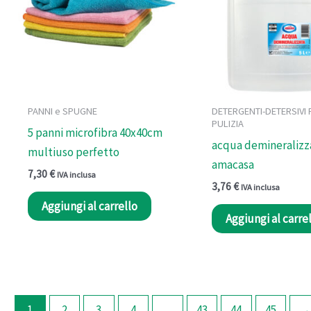
PANNI e SPUGNE
DETERGENTI-DETERSIVI 
PULIZIA
5 panni microfibra 40x40cm
acqua demineralizza
multiuso perfetto
amacasa
7,30
€
IVA inclusa
3,76
€
IVA inclusa
Aggiungi al carrello
Aggiungi al carre
1
2
3
4
…
43
44
45
→