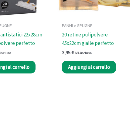
SPUGNE
PANNI e SPUGNE
 antistatici 22x28cm
20 retine pulipolvere
olvere perfetto
45x22cm gialle perfetto
3,95
€
 inclusa
IVA inclusa
ngi al carrello
Aggiungi al carrello