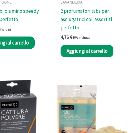
SPUGNE
LAVANDERIA
mbi piumino speedy
2 profumatori tabs per
perfetto
asciugatrici col. assortiti
perfetto
 inclusa
4,76
€
IVA inclusa
ngi al carrello
Aggiungi al carrello