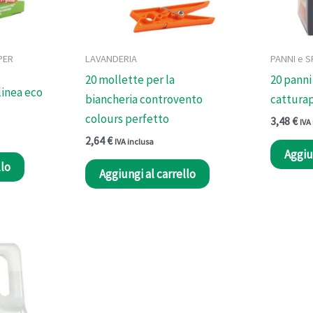
PER
LAVANDERIA
PANNI e 
20 mollette per la
20 panni
linea eco
biancheria controvento
catturap
colours perfetto
3,48
€
IVA
2,64
€
IVA inclusa
Aggiu
llo
Aggiungi al carrello