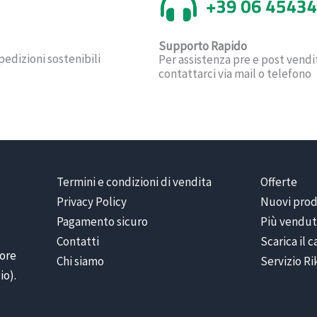
Supporto Rapido
pedizioni sostenibili
Per assistenza pre e post vendi
contattarci via mail o telefono
Termini e condizioni di vendita
Offerte
Privacy Policy
Nuovi prod
Pagamento sicuro
Più vendut
Contatti
Scarica il 
iore
Chi siamo
Servizio R
io).