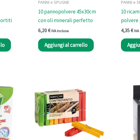
PANNI e SPUGNE
PANNI e 
10 pannopolvere 45x30cm
10 rica
ortiti
con oli minerali perfetto
polvere 
6,20
€
4,35
€
IVA inclusa
IVA
llo
Aggiungi al carrello
Aggiu