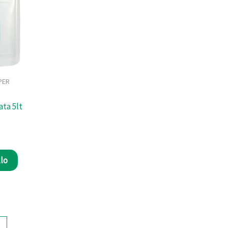
PER
ta 5lt
llo