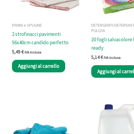
PANNI e SPUGNE
DETERGENTI-DETERSIVI 
PULIZIA
2 strofinacci pavimenti
20 fogli salvacolore 
56x40cm candido perfetto
ready
5,49
€
IVA inclusa
5,14
€
IVA inclusa
Aggiungi al carrello
Aggiungi al carre