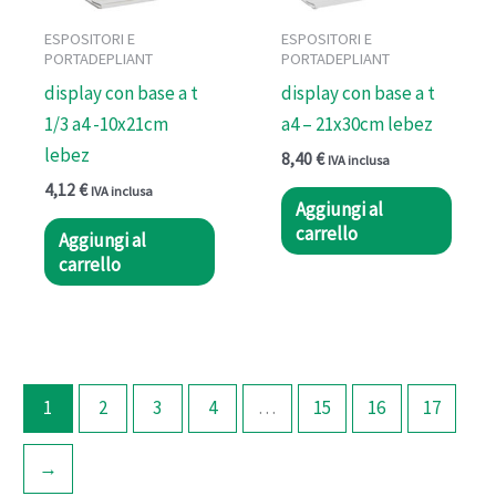
ESPOSITORI E
ESPOSITORI E
PORTADEPLIANT
PORTADEPLIANT
display con base a t
display con base a t
1/3 a4 -10x21cm
a4 – 21x30cm lebez
lebez
8,40
€
IVA inclusa
4,12
€
IVA inclusa
Aggiungi al
carrello
Aggiungi al
carrello
1
2
3
4
…
15
16
17
→