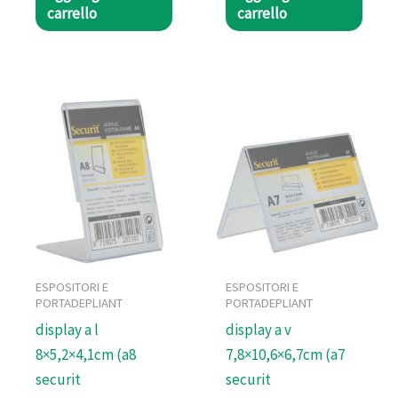
carrello
carrello
ESPOSITORI E
ESPOSITORI E
PORTADEPLIANT
PORTADEPLIANT
display a l
display a v
8×5,2×4,1cm (a8
7,8×10,6×6,7cm (a7
securit
securit