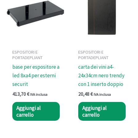
ESPOSITORI E
ESPOSITORI E
PORTADEPLIANT
PORTADEPLIANT
base per espositore a
carta dei vini a4-
led 8xa4 per esterni
24x34cm nero trendy
securit
con 1 inserto doppio
413,70
€
20,48
€
IVA inclusa
IVA inclusa
Aggiungi al
Aggiungi al
carrello
carrello