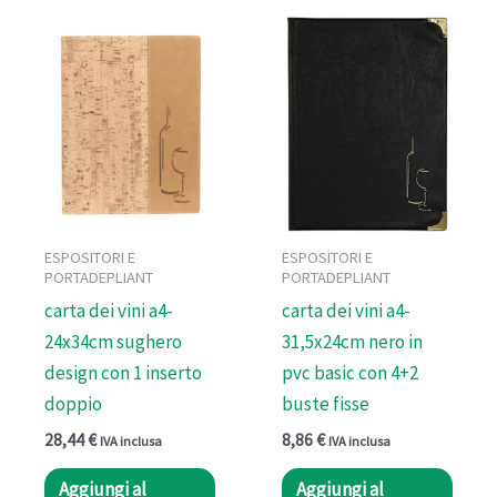
ESPOSITORI E
ESPOSITORI E
PORTADEPLIANT
PORTADEPLIANT
carta dei vini a4-
carta dei vini a4-
24x34cm sughero
31,5x24cm nero in
design con 1 inserto
pvc basic con 4+2
doppio
buste fisse
28,44
€
8,86
€
IVA inclusa
IVA inclusa
Aggiungi al
Aggiungi al