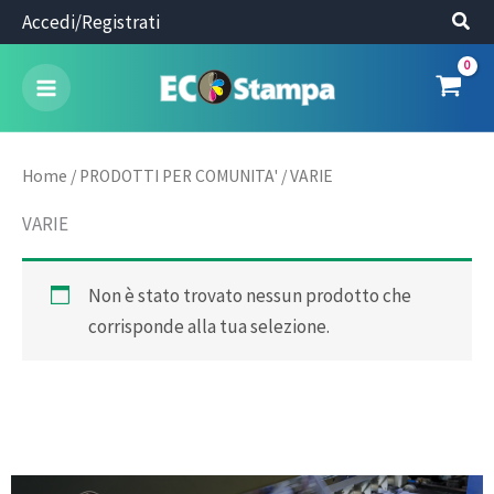
Vai
Accedi/Registrati
al
contenuto
Home
/
PRODOTTI PER COMUNITA'
/ VARIE
VARIE
Non è stato trovato nessun prodotto che
corrisponde alla tua selezione.