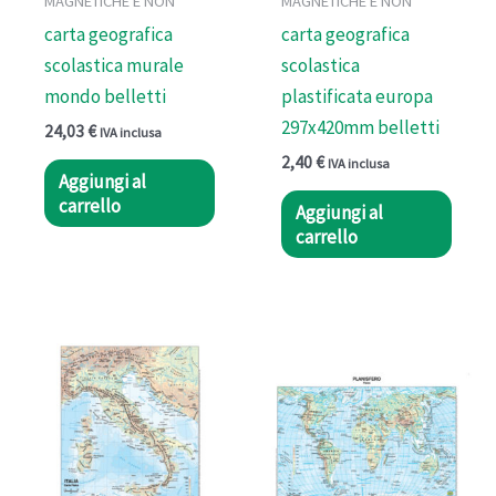
MAGNETICHE E NON
MAGNETICHE E NON
carta geografica
carta geografica
scolastica murale
scolastica
mondo belletti
plastificata europa
297x420mm belletti
24,03
€
IVA inclusa
2,40
€
IVA inclusa
Aggiungi al
carrello
Aggiungi al
carrello