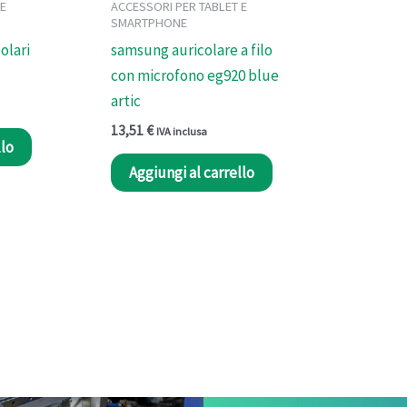
 E
ACCESSORI PER TABLET E
SMARTPHONE
olari
samsung auricolare a filo
con microfono eg920 blue
artic
13,51
€
IVA inclusa
llo
Aggiungi al carrello