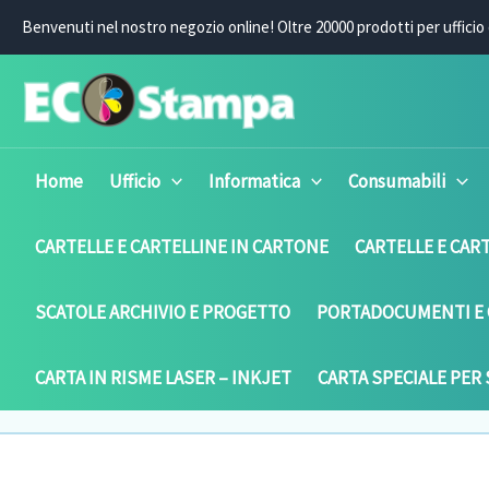
Vai
Benvenuti nel nostro negozio online! O
ltre 20000 prodotti per ufficio 
al
contenuto
Home
Ufficio
Informatica
Consumabili
CARTELLE E CARTELLINE IN CARTONE
CARTELLE E CART
SCATOLE ARCHIVIO E PROGETTO
PORTADOCUMENTI E 
CARTA IN RISME LASER – INKJET
CARTA SPECIALE PER