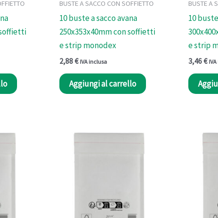
OFFIETTO
BUSTE A SACCO CON SOFFIETTO
BUSTE A 
ana
10 buste a sacco avana
10 buste
offietti
250x353x40mm con soffietti
300x400x
e strip monodex
e strip
2,88
€
3,46
€
IVA inclusa
IVA
llo
Aggiungi al carrello
Aggiu