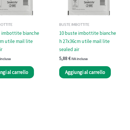
BOTTITE
BUSTE IMBOTTITE
 imbottite bianche
10 buste imbottite bianche
m utile mail lite
h 27x36cm utile mail lite
ir
sealed air
5,88
€
 inclusa
IVA inclusa
ngi al carrello
Aggiungi al carrello