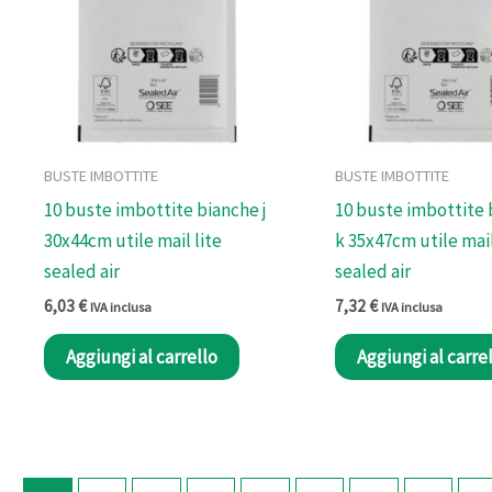
BUSTE IMBOTTITE
BUSTE IMBOTTITE
10 buste imbottite bianche j
10 buste imbottite
30x44cm utile mail lite
k 35x47cm utile mail
sealed air
sealed air
6,03
€
7,32
€
IVA inclusa
IVA inclusa
Aggiungi al carrello
Aggiungi al carre