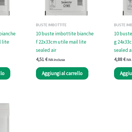
BUSTE IMBOTTITE
BUSTE IM
 bianche
10 buste imbottite bianche
10 buste
 lite
f 22x33cm utile mail lite
g 24x33c
sealed air
sealed a
4,51
€
4,88
€
IVA inclusa
IVA
llo
Aggiungi al carrello
Aggiu