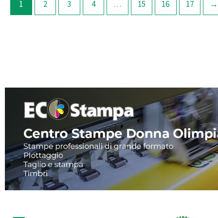
1
2
3
4
…
15
16
17
→