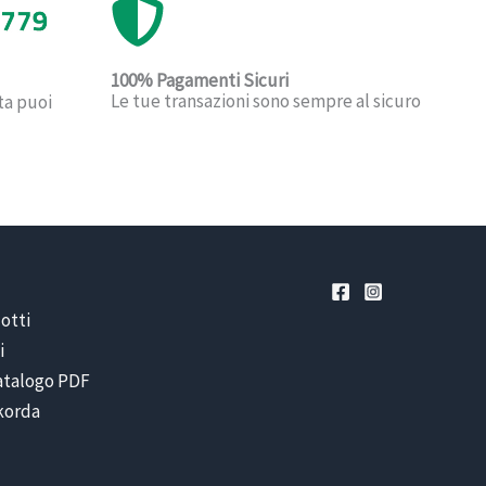
100% Pagamenti Sicuri
Le tue transazioni sono sempre al sicuro
ta puoi
otti
i
catalogo PDF
ikorda