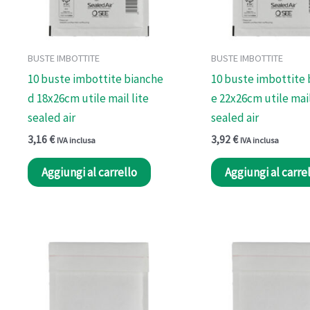
BUSTE IMBOTTITE
BUSTE IMBOTTITE
10 buste imbottite bianche
10 buste imbottite
d 18x26cm utile mail lite
e 22x26cm utile mail
sealed air
sealed air
3,16
€
3,92
€
IVA inclusa
IVA inclusa
Aggiungi al carrello
Aggiungi al carre