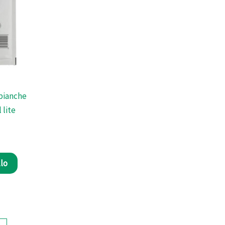
 bianche
 lite
llo