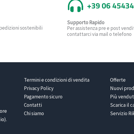
Supporto Rapido
pedizioni sostenibili
Per assistenza pre e post vendi
contattarci via mail o telefono
Termini e condizioni di vendita
Offerte
Privacy Policy
Nuovi prod
Pagamento sicuro
Più vendut
Contatti
Scarica il 
iore
Chi siamo
Servizio R
io).