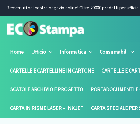
Vai
Benvenuti nel nostro negozio online! O
ltre 20000 prodotti per ufficio 
al
contenuto
Home
Ufficio
Informatica
Consumabili
CARTELLE E CARTELLINE IN CARTONE
CARTELLE E CART
SCATOLE ARCHIVIO E PROGETTO
PORTADOCUMENTI E 
CARTA IN RISME LASER – INKJET
CARTA SPECIALE PER