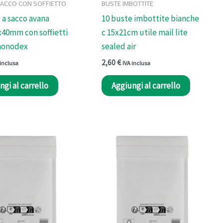
SACCO CON SOFFIETTO
BUSTE IMBOTTITE
 a sacco avana
10 buste imbottite bianche
40mm con soffietti
c 15x21cm utile mail lite
 monodex
sealed air
2,60
€
 inclusa
IVA inclusa
ngi al carrello
Aggiungi al carrello