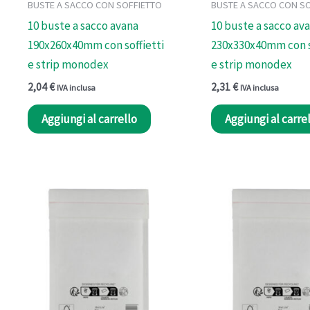
BUSTE A SACCO CON SOFFIETTO
BUSTE A SACCO CON S
10 buste a sacco avana
10 buste a sacco av
190x260x40mm con soffietti
230x330x40mm con s
e strip monodex
e strip monodex
2,04
€
2,31
€
IVA inclusa
IVA inclusa
Aggiungi al carrello
Aggiungi al carre