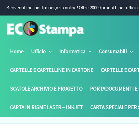
Vai
Benvenuti nel nostro negozio online! O
ltre 20000 prodotti per ufficio 
al
contenuto
Home
Ufficio
Informatica
Consumabili
CARTELLE E CARTELLINE IN CARTONE
CARTELLE E CART
SCATOLE ARCHIVIO E PROGETTO
PORTADOCUMENTI E 
CARTA IN RISME LASER – INKJET
CARTA SPECIALE PER