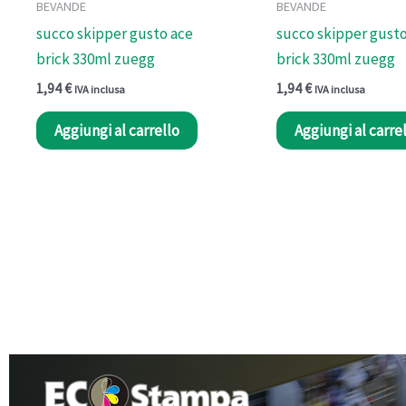
BEVANDE
BEVANDE
succo skipper gusto ace
succo skipper gust
brick 330ml zuegg
brick 330ml zuegg
1,94
€
1,94
€
IVA inclusa
IVA inclusa
Aggiungi al carrello
Aggiungi al carre