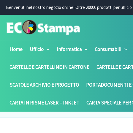
Vai
Benvenuti nel nostro negozio online! O
ltre 20000 prodotti per ufficio 
al
contenuto
Home
Ufficio
Informatica
Consumabili
CARTELLE E CARTELLINE IN CARTONE
CARTELLE E CART
SCATOLE ARCHIVIO E PROGETTO
PORTADOCUMENTI E 
CARTA IN RISME LASER – INKJET
CARTA SPECIALE PER