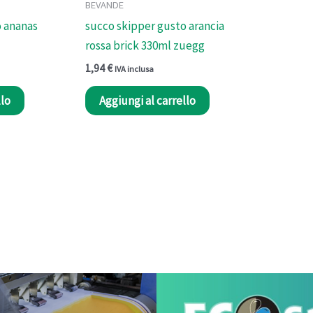
BEVANDE
o ananas
succo skipper gusto arancia
rossa brick 330ml zuegg
1,94
€
IVA inclusa
llo
Aggiungi al carrello