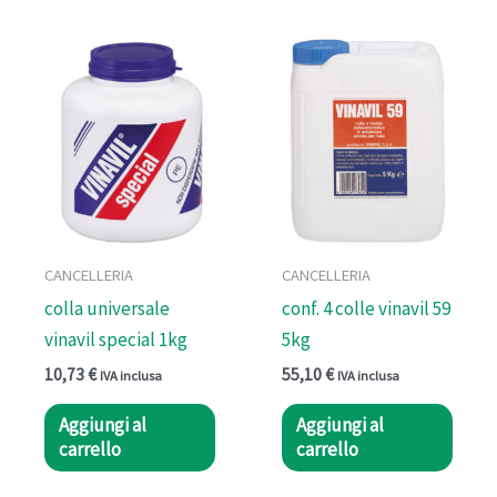
CANCELLERIA
CANCELLERIA
colla universale
conf. 4 colle vinavil 59
vinavil special 1kg
5kg
10,73
€
55,10
€
IVA inclusa
IVA inclusa
Aggiungi al
Aggiungi al
carrello
carrello