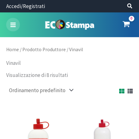
Vai
Accedi/Registrati
al
contenuto
Home
/ Prodotto Produttore / Vinavil
Vinavil
Visualizzazione di 8 risultati