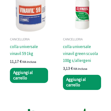
CANCELLERIA
CANCELLERIA
colla universale
colla universale
vinavil 59 1kg
vinavil green scuola
100g s/allergeni
11,17
€
IVA inclusa
3,13
€
IVA inclusa
Aggiungi al
carrello
Aggiungi al
carrello