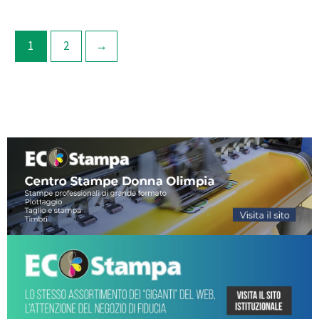
1
2
→