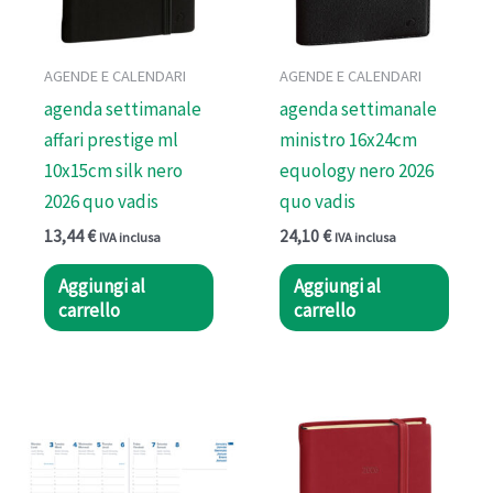
AGENDE E CALENDARI
AGENDE E CALENDARI
agenda settimanale
agenda settimanale
affari prestige ml
ministro 16x24cm
10x15cm silk nero
equology nero 2026
2026 quo vadis
quo vadis
13,44
€
24,10
€
IVA inclusa
IVA inclusa
Aggiungi al
Aggiungi al
carrello
carrello