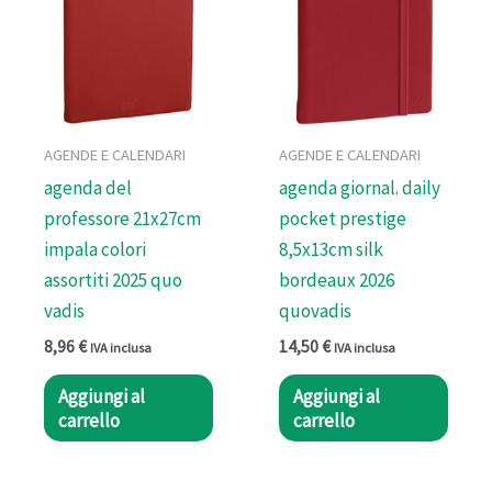
AGENDE E CALENDARI
AGENDE E CALENDARI
agenda del
agenda giornal. daily
professore 21x27cm
pocket prestige
impala colori
8,5x13cm silk
assortiti 2025 quo
bordeaux 2026
vadis
quovadis
8,96
€
14,50
€
IVA inclusa
IVA inclusa
Aggiungi al
Aggiungi al
carrello
carrello