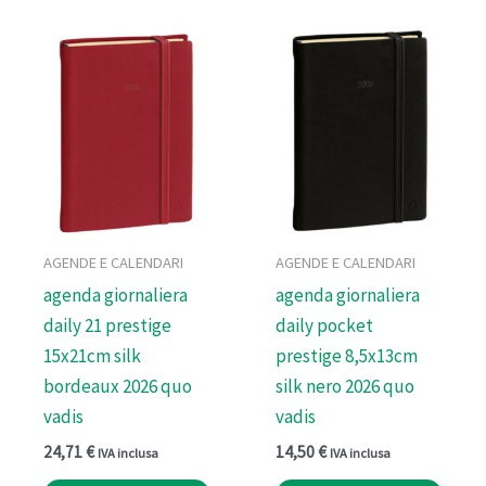
AGENDE E CALENDARI
AGENDE E CALENDARI
agenda giornaliera
agenda giornaliera
daily 21 prestige
daily pocket
15x21cm silk
prestige 8,5x13cm
bordeaux 2026 quo
silk nero 2026 quo
vadis
vadis
24,71
€
14,50
€
IVA inclusa
IVA inclusa