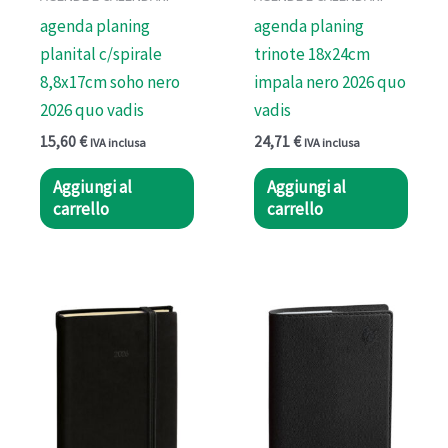
agenda planing
agenda planing
planital c/spirale
trinote 18x24cm
8,8x17cm soho nero
impala nero 2026 quo
2026 quo vadis
vadis
15,60
€
24,71
€
IVA inclusa
IVA inclusa
Aggiungi al
Aggiungi al
carrello
carrello