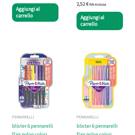
2,52
€
IVA inclusa
Aggiungi al
carrello
Aggiungi al
carrello
PENNARELLI
PENNARELLI
blister 6 pennarelli
blister 6 pennarelli
flair nylon colori
flair nylon colori