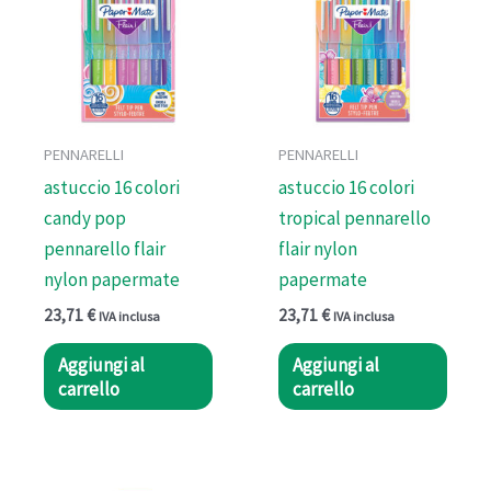
PENNARELLI
PENNARELLI
astuccio 16 colori
astuccio 16 colori
candy pop
tropical pennarello
pennarello flair
flair nylon
nylon papermate
papermate
23,71
€
23,71
€
IVA inclusa
IVA inclusa
Aggiungi al
Aggiungi al
carrello
carrello