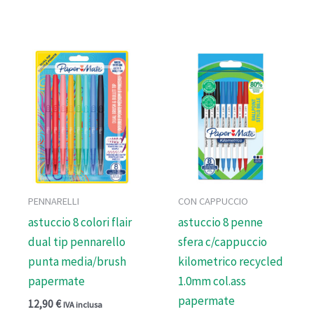
PENNARELLI
CON CAPPUCCIO
astuccio 8 colori flair
astuccio 8 penne
dual tip pennarello
sfera c/cappuccio
punta media/brush
kilometrico recycled
papermate
1.0mm col.ass
papermate
12,90
€
IVA inclusa