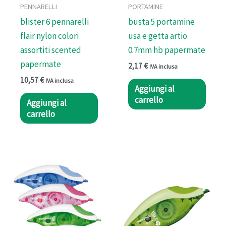
PENNARELLI
PORTAMINE
blister 6 pennarelli
busta 5 portamine
flair nylon colori
usa e getta artio
assortiti scented
0.7mm hb papermate
papermate
2,17
€
IVA inclusa
10,57
€
IVA inclusa
Aggiungi al
carrello
Aggiungi al
carrello