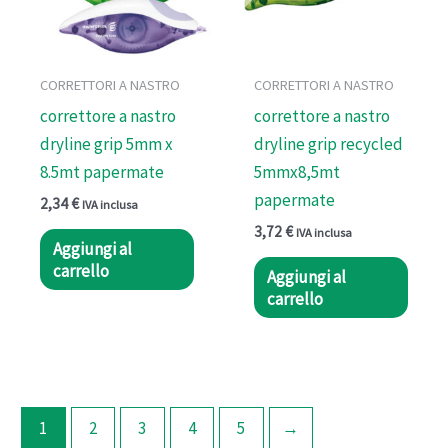
CORRETTORI A NASTRO
CORRETTORI A NASTRO
correttore a nastro
correttore a nastro
dryline grip 5mm x
dryline grip recycled
8.5mt papermate
5mmx8,5mt
papermate
2,34
€
IVA inclusa
3,72
€
IVA inclusa
Aggiungi al
carrello
Aggiungi al
carrello
1
2
3
4
5
→