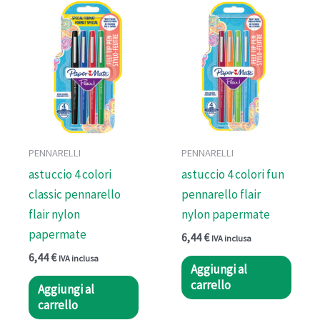
PENNARELLI
PENNARELLI
astuccio 4 colori
astuccio 4 colori fun
classic pennarello
pennarello flair
flair nylon
nylon papermate
papermate
6,44
€
IVA inclusa
6,44
€
IVA inclusa
Aggiungi al
carrello
Aggiungi al
carrello