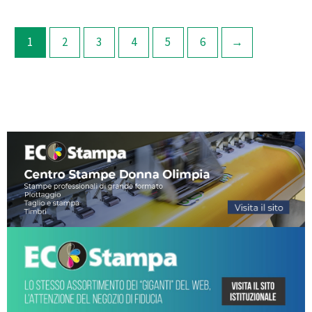
1
2
3
4
5
6
→