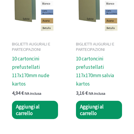
BIGLIETTI AUGURALI E
BIGLIETTI AUGURALI E
PARTECIPAZIONI
PARTECIPAZIONI
10 cartoncini
10 cartoncini
prefustellati
prefustellati
117x170mm nude
117x170mm salvia
kartos
kartos
4,94
€
3,16
€
IVA inclusa
IVA inclusa
Aggiungi al
Aggiungi al
carrello
carrello