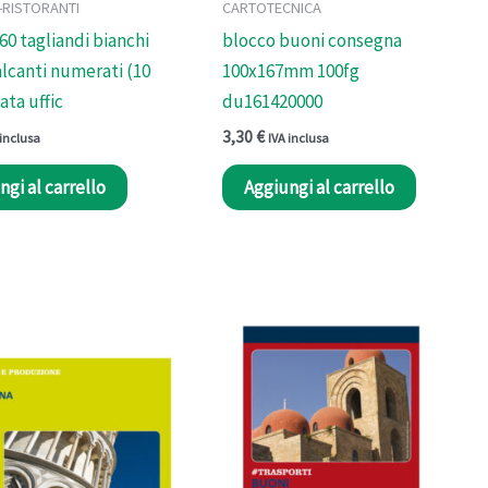
-RISTORANTI
CARTOTECNICA
60 tagliandi bianchi
blocco buoni consegna
alcanti numerati (10
100x167mm 100fg
ata uffic
du161420000
3,30
€
 inclusa
IVA inclusa
ngi al carrello
Aggiungi al carrello