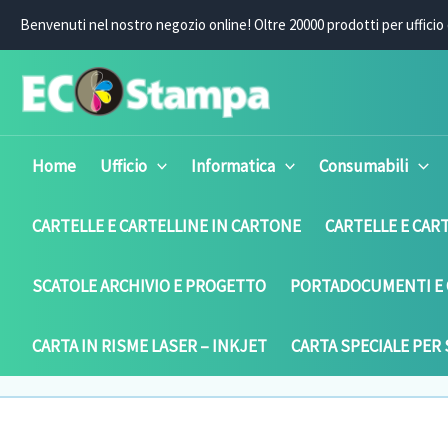
Vai
Benvenuti nel nostro negozio online! O
ltre 20000 prodotti per ufficio 
al
contenuto
Home
Ufficio
Informatica
Consumabili
CARTELLE E CARTELLINE IN CARTONE
CARTELLE E CART
SCATOLE ARCHIVIO E PROGETTO
PORTADOCUMENTI E 
CARTA IN RISME LASER – INKJET
CARTA SPECIALE PER