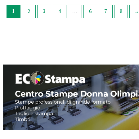
1
2
3
4
…
6
7
8
→