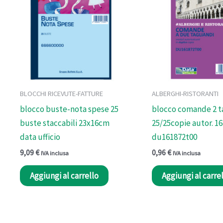
BLOCCHI RICEVUTE-FATTURE
ALBERGHI-RISTORANTI
blocco buste-nota spese 25
blocco comande 2 t
buste staccabili 23x16cm
25/25copie autor. 1
data ufficio
du161872t00
9,09
€
0,96
€
IVA inclusa
IVA inclusa
Aggiungi al carrello
Aggiungi al carre