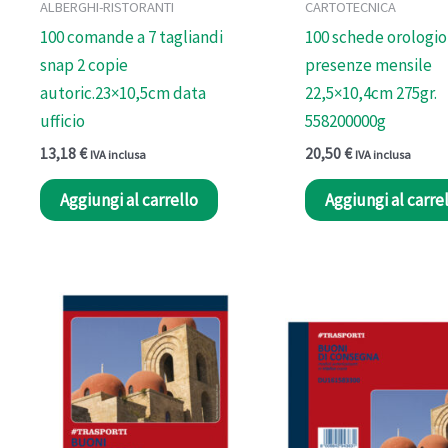
ALBERGHI-RISTORANTI
CARTOTECNICA
100 comande a 7 tagliandi
100 schede orologio
snap 2 copie
presenze mensile
autoric.23×10,5cm data
22,5×10,4cm 275gr.
ufficio
558200000g
13,18
€
20,50
€
IVA inclusa
IVA inclusa
Aggiungi al carrello
Aggiungi al carre