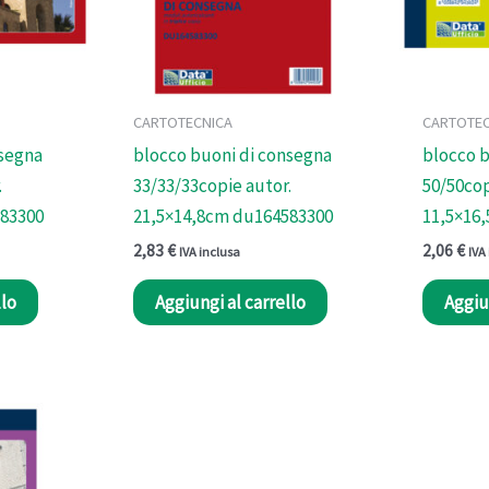
CARTOTECNICA
CARTOTEC
nsegna
blocco buoni di consegna
blocco b
.
33/33/33copie autor.
50/50cop
583300
21,5×14,8cm du164583300
11,5×16
2,83
€
2,06
€
IVA inclusa
IVA
llo
Aggiungi al carrello
Aggiu