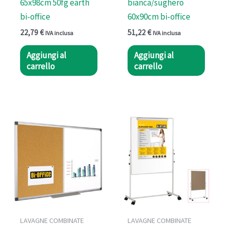
65x98cm 50fg earth
bianca/sughero
bi-office
60x90cm bi-office
22,79
€
51,22
€
IVA inclusa
IVA inclusa
Aggiungi al
Aggiungi al
carrello
carrello
LAVAGNE COMBINATE
LAVAGNE COMBINATE