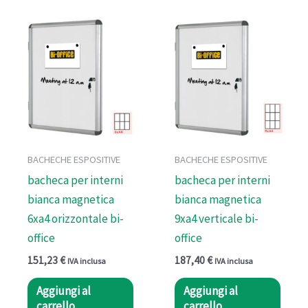
BACHECHE ESPOSITIVE
BACHECHE ESPOSITIVE
bacheca per interni
bacheca per interni
bianca magnetica
bianca magnetica
6xa4 orizzontale bi-
9xa4 verticale bi-
office
office
151,23
€
187,40
€
IVA inclusa
IVA inclusa
Aggiungi al
Aggiungi al
carrello
carrello