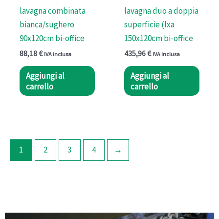
lavagna combinata
lavagna duo a doppia
bianca/sughero
superficie (lxa
90x120cm bi-office
150x120cm bi-office
88,18
€
435,96
€
IVA inclusa
IVA inclusa
Aggiungi al
Aggiungi al
carrello
carrello
1
2
3
4
→