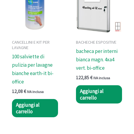
CANCELLINI E KIT PER
BACHECHE ESPOSITIVE
LAVAGNE
bacheca per interni
100 salviette di
bianca magn. 4xa4
pulizia per lavagne
vert. bi-office
bianche earth-it bi-
122,85
€
IVA inclusa
office
Aggiungi al
12,08
€
IVA inclusa
carrello
Aggiungi al
carrello